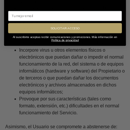
personas;
De cualquier manera, menoscabe el crédito del
Email
Propietario;
Infrinja la normativa sobre secreto de las
SOLICITAR ACCESO
comunicaciones;
Constituya, en su caso, publicidad ilícita, engañosa
Al suscribirte aceptas recibir comunicaciones y promociones. Más información en
Política de privacidad
o desleal y, en general, competencia desleal;
Incorpore virus u otros elementos físicos o
electrónicos que puedan dañar o impedir el normal
funcionamiento de la red, del sistema o de equipos
informáticos (hardware y software) del Propietario o
de terceros o que puedan dañar los documentos
electrónicos y archivos almacenados en dichos
equipos informáticos;
Provoque por sus características (tales como
formato, extensión, etc.) dificultades en el normal
funcionamiento del Servicio.
Asimismo, el Usuario se compromete a abstenerse de: