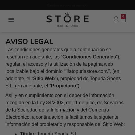
Ir
Envíos a todo el mundo
al
contenido
0
Carr
AVISO LEGAL
Las condiciones generales que a continuación se
reseñan (en adelante, las “
Condiciones Generales
”),
regulan el acceso y la utilización de la página web
localizable bajo el dominio “iliatopuriastore.com/”, (en
adelante, el “
Sitio Web
”), propiedad de Topuria Sports
S.L. (en adelante, el “
Propietario
”).
Así, y en cumplimiento con el deber de información
recogido en la
Ley 34/2002, de 11 de julio, de Servicios
de la Sociedad de la Información y del Comercio
Electrónico
, a continuación le facilitamos la siguiente
información del propietario y responsable del Sitio Web:
Titular:
Topuria Sports, S.L.