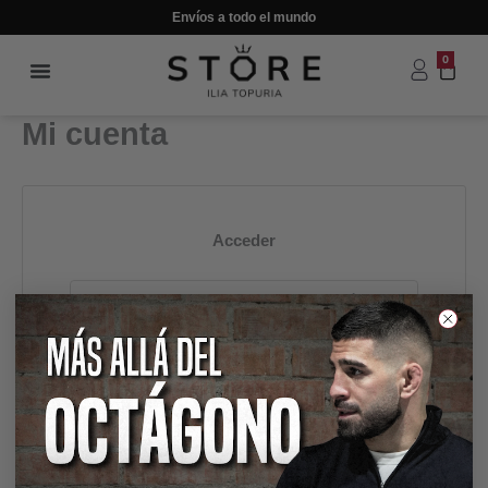
Ir
Envíos a todo el mundo
al
contenido
0
Carr
Mi cuenta
Acceder
Recuérdame