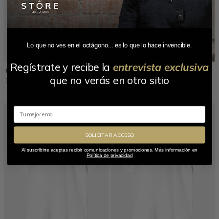
Lo que no ves en el octágono... es lo que lo hace invencible.
Regístrate y recibe la
entrevista exclusiva
CAMISETA MASEDA BLANCA
MASEDA COLECCIÓN
que no verás en otro sitio
33,90
€
350,00
€
Email
SOLICITAR ACCESO
Al suscribirte aceptas recibir comunicaciones y promociones. Más información en
Política de privacidad