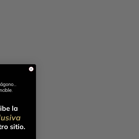
ágono...
ncible.
ibe la
lusiva
ro sitio.