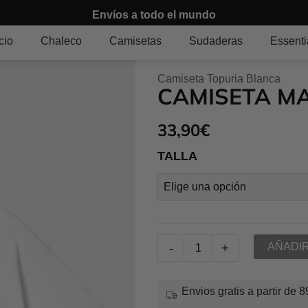
Envíos a todo
cio
Chaleco
Camisetas
Sudaderas
Essenti
Camiseta Topuria Blanca
CAMISETA M
33,90
€
Camiseta
TALLA
Maseda
Blanca
cantidad
AÑADIR
-
+
Envios gratis a partir de 