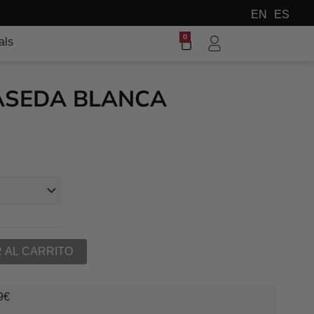
EN
ES
 el mundo
0
Carrito
als
ASEDA BLANCA
 AL CARRITO
89€