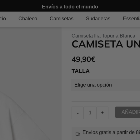
Envíos a todo
cio
Chaleco
Camisetas
Sudaderas
Essenti
Camiseta Ilia Topuria Blanca
CAMISETA U
49,90
€
Camiseta
TALLA
Undefeated
Blanca
cantidad
AÑADIR
-
+
Envios gratis a partir de 