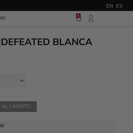
EN
ES
 el mundo
0
Carrito
als
NDEFEATED BLANCA
 AL CARRITO
89€