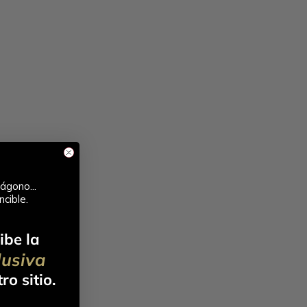
ágono...
ncible.
ibe la
lusiva
ro sitio.